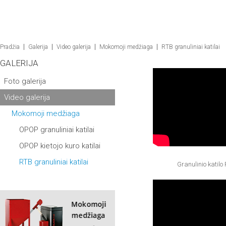
APIE MUS
PREKIŲ KATALOGAS
GALERIJA
PAR
Pradžia
Galerija
Video galerija
Mokomoji medžiaga
RTB granuliniai katilai
GALERIJA
Foto galerija
Video galerija
Mokomoji medžiaga
OPOP granuliniai katilai
OPOP kietojo kuro katilai
RTB granuliniai katilai
Granulinio kati